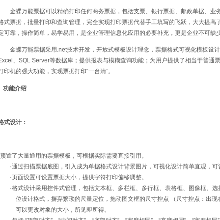
金蝶万能票据可以精确打印任何商务票据，包括支票、银行票据、邮政单据、业务
格式票据，批量打印和查询管理，完全实现打印票据代替手工填写的飞跃，大大提高
定可靠，操作简单，易学易用，是企业管理信息化应用的必要补充，更是企业不可缺
金蝶万能票据采用.net技术开发，开放式模板设计理念，票据格式可视化模板设
Excel、SQL Server等数据库；提供报表与模糊查询功能；为用户提供了相当于
打印机的强大功能，实现票据打印“一台清”。
功能介绍
格式设计：
·预置了大量通用的票据模板，可根据实际需要直接引用。
·通过扫描票据底图，引入成为单据格式设计背景图片，可视化设计简单直观，可
·页面设置可设置票据大小，提供字符打印偏移调整。
·格式设计采用控件式管理，包括文本框、多栏框、多行框、表格框、图像框、选
位设计格式，摒弃繁琐的尺量定位，拖动图文框的尺寸控点 （尺寸控点：出现在
可以更改对象的大小，所见即所得。