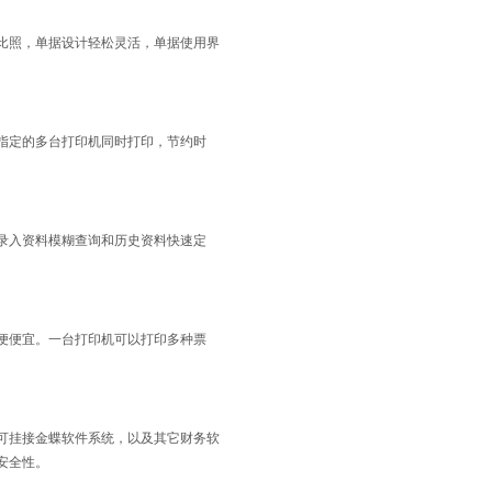
照，单据设计轻松灵活，单据使用界
定的多台打印机同时打印，节约时
入资料模糊查询和历史资料快速定
便宜。一台打印机可以打印多种票
挂接金蝶软件系统，以及其它财务软
安全性。