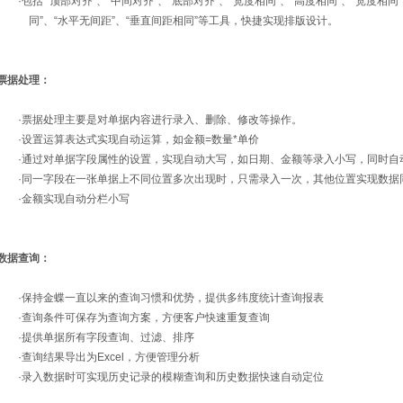
·包括 “顶部对齐”、“中间对齐”、“底部对齐”、“宽度相同”、“高度相同”、“宽度相同
同”、“水平无间距”、“垂直间距相同”等工具，快捷实现排版设计。
票据处理：
·票据处理主要是对单据内容进行录入、删除、修改等操作。
·设置运算表达式实现自动运算，如金额=数量*单价
·通过对单据字段属性的设置，实现自动大写，如日期、金额等录入小写，同时自
·同一字段在一张单据上不同位置多次出现时，只需录入一次，其他位置实现数据
·金额实现自动分栏小写
数据查询：
·保持金蝶一直以来的查询习惯和优势，提供多纬度统计查询报表
·查询条件可保存为查询方案，方便客户快速重复查询
·提供单据所有字段查询、过滤、排序
·查询结果导出为Excel，方便管理分析
·录入数据时可实现历史记录的模糊查询和历史数据快速自动定位