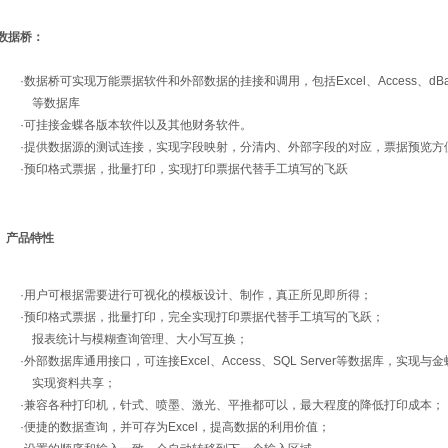
数据桥：
·数据桥可实现万能票据软件和外部数据的挂接和调用，包括Excel、Access、dBase、Fox
等数据库
·可挂接金蝶各版本软件以及其他财务软件。
·提供数据源的测试连接，实现字段映射，分清内、外部字段的对应，票据预览方
·预印格式票据，批量打印，实现打印票据代替手工填写的飞跃
产品特性
·用户可根据需要进行可视化的模板设计、制作，真正所见即所得；
·预印格式票据，批量打印，完全实现打印票据代替手工填写的飞跃；
报表统计与模糊查询管理、大小写互换；
·外部数据库通用接口，可连接Excel、Access、SQL Server等数据库，实
实现资料共享；
·兼容各种打印机，针式、喷墨、激光、平推都可以，最大程度的降低打印成本；
·便捷的数据查询，并可存为Excel，提高数据的利用价值；