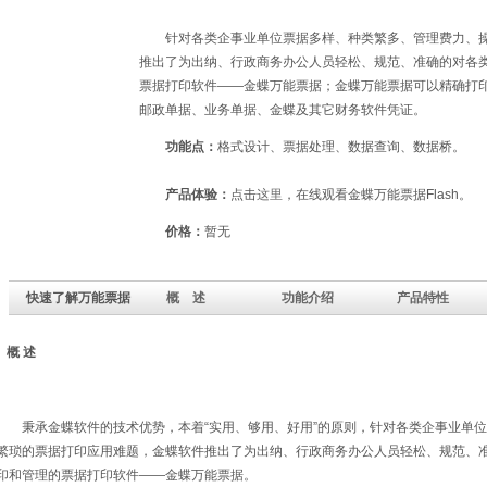
针对各类企事业单位票据多样、种类繁多、管理费力、操
推出了为出纳、行政商务办公人员轻松、规范、准确的对各
票据打印软件
――
金蝶万能票据；金蝶万能票据可以精确打
邮政单据、业务单据、金蝶及其它财务软件凭证。
功能点：
格式设计、票据处理、数据查询、数据桥。
产品体验：
点击
这里
，在线观看金蝶万能票据Flash。
价格：
暂无
快速了解万能票据
概 述
功能介绍
产品特性
概 述
秉承金蝶软件的技术优势，本着“实用、够用、好用”的原则，针对各类企事业单位
繁琐的票据打印应用难题，金蝶软件推出了为出纳、行政商务办公人员轻松、规范、
印和管理的票据打印软件――金蝶万能票据。