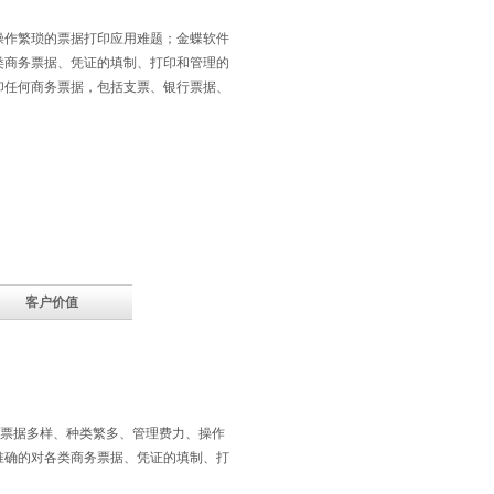
作繁琐的票据打印应用难题；金蝶软件
类商务票据、凭证的填制、打印和管理的
印任何商务票据，包括支票、银行票据、
客户价值
票据多样、种类繁多、管理费力、操作
准确的对各类商务票据、凭证的填制、打