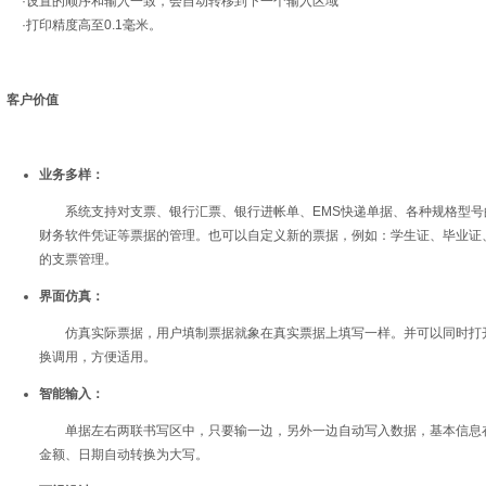
·设置的顺序和输入一致，会自动转移到下一个输入区域
·打印精度高至0.1毫米。
客户价值
业务多样：
系统支持对支票、银行汇票、银行进帐单、EMS快递单据、各种规格型号
财务软件凭证等票据的管理。也可以自定义新的票据，例如：学生证、毕业证
的支票管理。
界面仿真：
仿真实际票据，用户填制票据就象在真实票据上填写一样。并可以同时打开
换调用，方便适用。
智能输入：
单据左右两联书写区中，只要输一边，另外一边自动写入数据，基本信息在
金额、日期自动转换为大写。