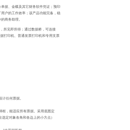
单据、金蝶及其它财务软件凭证；预印
了用户的工作效率；该产品功能完备，稳
少的商务助理。
计，所见即所得；通过数据桥，可连接
普通票据打印机、普通发票打印机和专用支票
设计任何票据。
择框，能适应所有票据。采用底图定
选定对象各角和各边上的小方点）